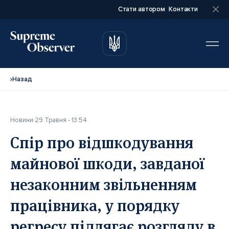
Стати автором
Контакти
автором
автором
Назад
Новини
29 Травня - 13:54
Повне ім’я*
Повне ім’я*
Спір про відшкодування
майнової шкоди, завданої
Email*
Email*
незаконним звільненням
працівника, у порядку
Ваша посада*
Ваша посада*
регресу підлягає розгляду в