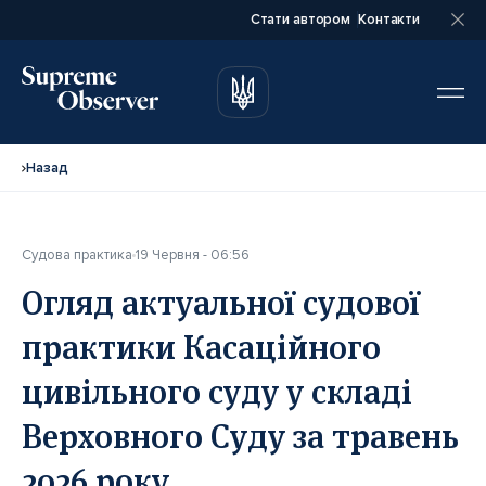
Стати автором
Контакти
автором
автором
Назад
Судова практика
19 Червня - 06:56
Повне ім’я*
Повне ім’я*
Огляд актуальної судової
практики Касаційного
Email*
Email*
цивільного суду у складі
Верховного Суду за травень
Ваша посада*
Ваша посада*
2026 року