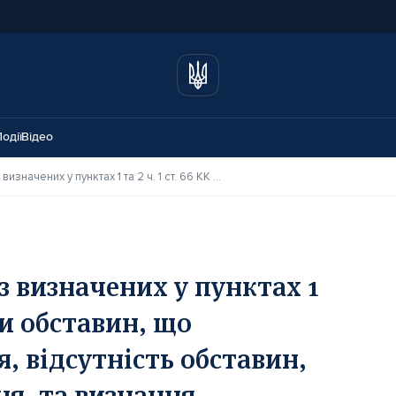
одії
Відео
Наявність хоча б однієї з визначених у пунктах 1 та 2 ч. 1 ст. 66 КК України обставин, що пом’якшують покарання, відсутність обставин, які обтяжують покарання, та визнання обвинуваченим своєї вини є обов’язковими підставами для призначення більш м’якого покарання на підставі ст. 69-1 КК України – ВП ВС
 з визначених у пунктах 1
їни обставин, що
 відсутність обставин,
я, та визнання