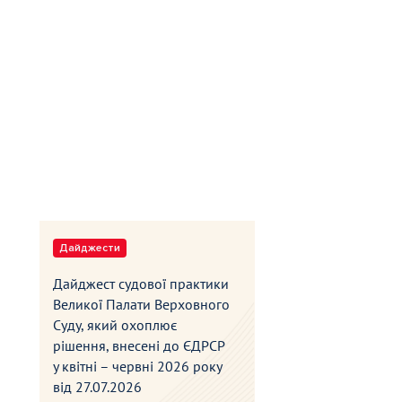
Дайджести
Дайджест судової практики
Великої Палати Верховного
Суду, який охоплює
рішення, внесені до ЄДРСР
у квітні – червні 2026 року
від
27.07.2026