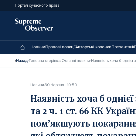
Портал сучасного права
Новини
Правові позиції
Авторські колонки
Презентації
П
Назад
Головна сторінка
Останні новини
Новини
30 Червня - 10:50
Наявність хоча б однієї
та 2 ч. 1 ст. 66 КК Укра
пом’якшують покарання,
які обтяжують покаранн