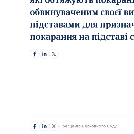
обвинуваченим своєї ви
підставами для призна
покарання на підставі с
автором
автором
Пресцентр Верховного Суду